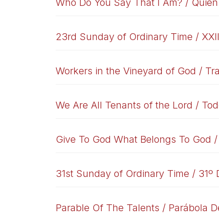
Who Do You Say That I Am? / Quién
23rd Sunday of Ordinary Time / XXII
Workers in the Vineyard of God / Tr
We Are All Tenants of the Lord / To
Give To God What Belongs To God / 
31st Sunday of Ordinary Time / 31º
Parable Of The Talents / Parábola D