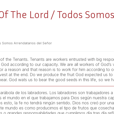
 Of The Lord / Todos Somos
os Somos Arrendatarios del Señor
of the Tenants. Tenants are workers entrusted with big respons
God according to our capacity. We are all workers of God’s vi
 a reason and that reason is to work for him according to out
st at the end. Do we produce the fruit God expected us to bea
e bear. God wats us to bear the good seeds in this life, so we ha
arábola de los labradores. Los labradores son trabajadores a
a es el mundo en el que trabajamos para Dios según nuestra c
esto, la fe no tendrá ningún sentido. Dios nos creó por una 
te mundo es como producimos el tipo de frutos que cosechamo
o grandes responsabilidades que cumplimos día tras día refl