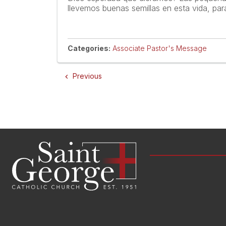
llevemos buenas semillas en esta vida, pa
Categories:
Associate Pastor's Message
Previous
navigate_before