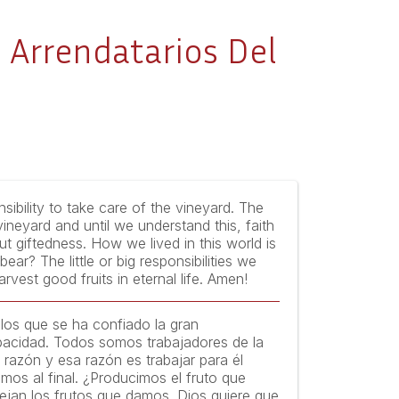
 Arrendatarios Del
ibility to take care of the vineyard. The
neyard and until we understand this, faith
 giftedness. How we lived in this world is
r? The little or big responsibilities we
rvest good fruits in eternal life. Amen!
 los que se ha confiado la gran
apacidad. Todos somos trabajadores de la
razón y esa razón es trabajar para él
s al final. ¿Producimos el fruto que
ejan los frutos que damos. Dios quiere que