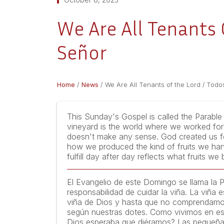
We Are All Tenants
Señor
Home
/
News
/
We Are All Tenants of the Lord / Tod
This Sunday's Gospel is called the Parable 
vineyard is the world where we worked for 
doesn't make any sense. God created us for
how we produced the kind of fruits we harve
fulfill day after day reflects what fruits w
El Evangelio de este Domingo se llama la P
responsabilidad de cuidar la viña. La viñ
viña de Dios y hasta que no comprendamos 
según nuestras dotes. Como vivimos en es
Dios esperaba que diéramos? Las pequeñas 