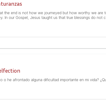
nturanzas
 at the end is not how we journeyed but how worthy we are t
ey. In our Gospel, Jesus taught us that true blessings do not c
elfection
 o he afrontado alguna dificultad importante en mi vida? ¿