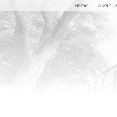
Home
About U