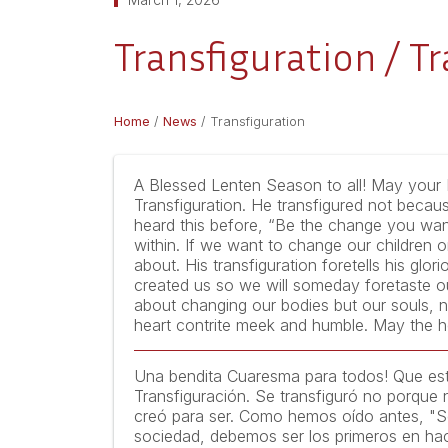
Transfiguration / T
Home
/
News
/
Transfiguration
A Blessed Lenten Season to all! May your L
Transfiguration. He transfigured not beca
heard this before, “Be the change you want
within. If we want to change our children or
about. His transfiguration foretells his glo
created us so we will someday foretaste o
about changing our bodies but our souls, no
heart contrite meek and humble. May the h
Una bendita Cuaresma para todos! Que esta
Transfiguración. Se transfiguró no porque
creó para ser. Como hemos oído antes, "Sé 
sociedad, debemos ser los primeros en hac