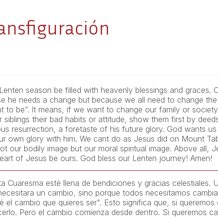
ransfiguración
enten season be filled with heavenly blessings and graces. O
use he needs a change but because we all need to change the
 to be”. It means, if we want to change our family or society,
 siblings their bad habits or attitude, show them first by dee
rious resurrection, a foretaste of his future glory. God wants 
ur own glory with him. We cant do as Jesus did on Mount Tab
t our bodily image but our moral spiritual image. Above all, J
eart of Jesus be ours. God bless our Lenten journey! Amen!
 Cuaresma esté llena de bendiciones y gracias celestiales. 
 necesitara un cambio, sino porque todos necesitamos cambia
el cambio que quieres ser". Esto significa que, si queremos 
erlo. Pero el cambio comienza desde dentro. Si queremos cam