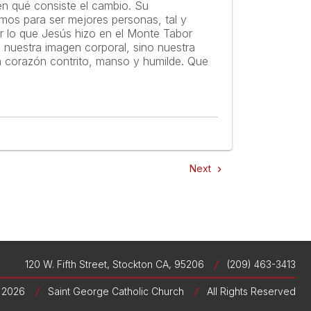
n qué consiste el cambio. Su
iemos para ser mejores personas, tal y
r lo que Jesús hizo en el Monte Tabor
 nuestra imagen corporal, sino nuestra
n corazón contrito, manso y humilde. Que
Next
navigate_next
120 W. Fifth Street, Stockton CA, 95206
/
(209) 463-3413
 2026
/
Saint George Catholic Church
/
All Rights Reserved